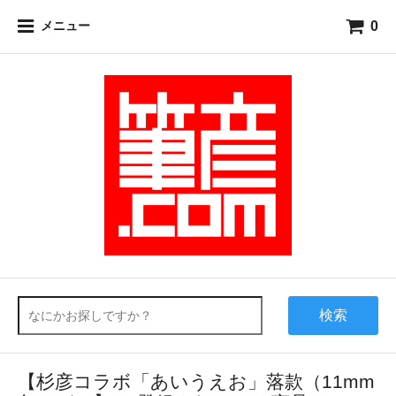
0
メニュー
検索
【杉彦コラボ「あいうえお」落款（11mm