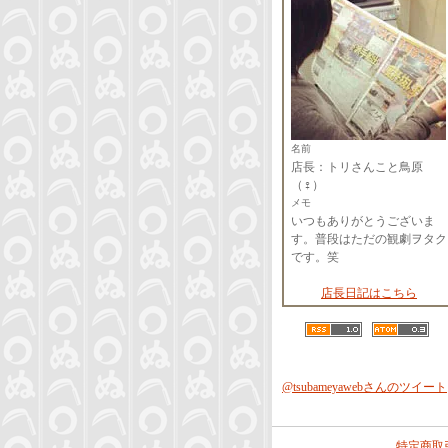
名前
店長：トリさんこと鳥原
（♀）
メモ
いつもありがとうございま
す。普段はただの観劇ヲタク
です。笑
店長日記はこちら
@tsubameyawebさんのツイート
特定商取