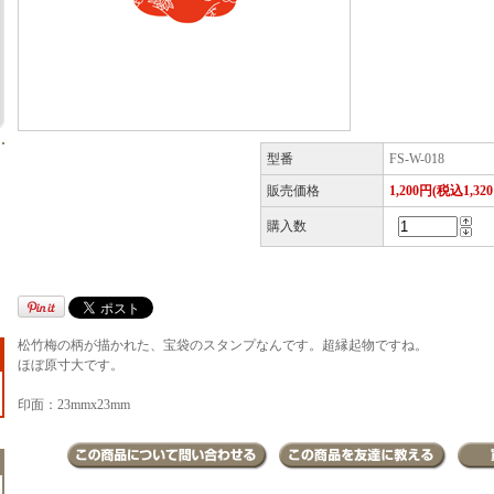
型番
FS-W-018
販売価格
1,200円(税込1,32
購入数
松竹梅の柄が描かれた、宝袋のスタンプなんです。超縁起物ですね。
ほぼ原寸大です。
印面：23mmx23mm