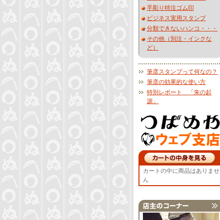
手彫り特注ゴム印
ビジネス実用スタンプ
分類できないハンコ・・・
その他（別注・インクな
ど）
筆彦スタンプって何なの？
筆彦の効果的な使い方
特別レポート 「朱の起
源」
カートの中に商品はありませ
ん