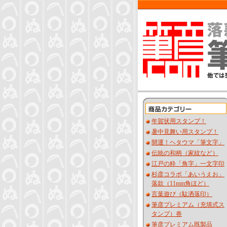
年賀状用スタンプ！
暑中見舞い用スタンプ！
開運！ヘタウマ「筆文字」
伝統の和柄（家紋など）
江戸の粋「角字」一文字印
杉彦コラボ「あいうえお」
落款（11mm角ほど）
言葉遊び（駄洒落印）
筆彦プレミアム（充填式ス
タンプ）券
筆彦プレミアム既製品