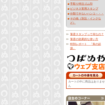
手彫り特注ゴム印
ビジネス実用スタンプ
分類できないハンコ・・・
その他（別注・インクな
ど）
筆彦スタンプって何なの？
筆彦の効果的な使い方
特別レポート 「朱の起
源」
カートの中に商品はありませ
ん