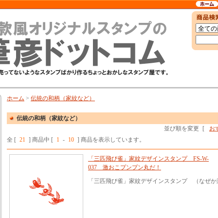
ホーム
>
伝統の和柄（家紋など）
伝統の和柄（家紋など）
並び順を変更
[
お
全 [
21
] 商品中 [
1
-
10
] 商品を表示しています。
「三匹飛び雀」家紋デザインスタンプ FS-W-
037 激おこプンプン丸だ！
「三匹飛び雀」家紋デザインスタンプ （なぜか