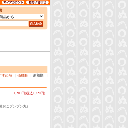
すすめ順
|
価格順
|
新着順
]
1,200円(税込1,320円)
激おこプンプン丸）