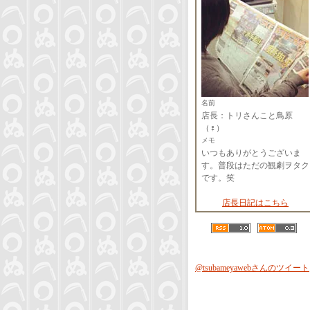
名前
店長：トリさんこと鳥原
（♀）
メモ
いつもありがとうございま
す。普段はただの観劇ヲタク
です。笑
店長日記はこちら
@tsubameyawebさんのツイート