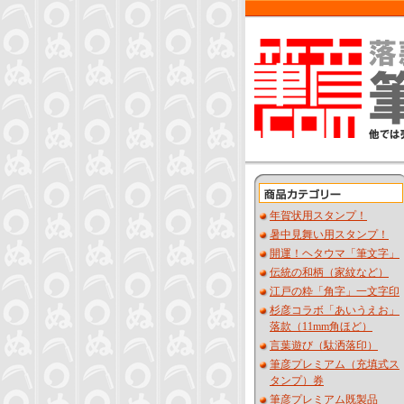
年賀状用スタンプ！
暑中見舞い用スタンプ！
開運！ヘタウマ「筆文字」
伝統の和柄（家紋など）
江戸の粋「角字」一文字印
杉彦コラボ「あいうえお」
落款（11mm角ほど）
言葉遊び（駄洒落印）
筆彦プレミアム（充填式ス
タンプ）券
筆彦プレミアム既製品