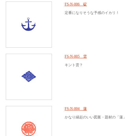
FS-N-006 碇
定番になりそうな予感のイカリ！
FS-N-005 雲
キント雲？
FS-N-004 蓮
かなり縁起のいい図案・題材の「蓮」