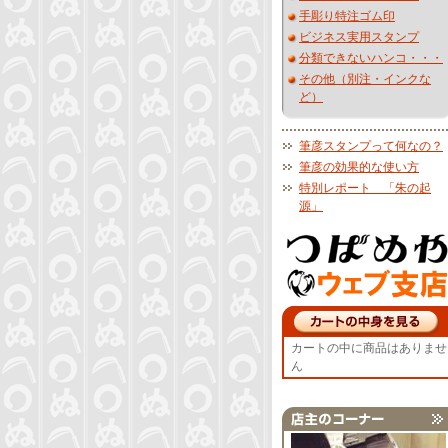
手彫り特注ゴム印
ビジネス実用スタンプ
分類できないハンコ・・・
その他（別注・インクな
ど）
筆彦スタンプって何なの？
筆彦の効果的な使い方
特別レポート 「朱の起
源」
カートの中に商品はありませ
ん