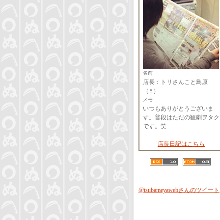
名前
店長：トリさんこと鳥原
（♀）
メモ
いつもありがとうございま
す。普段はただの観劇ヲタク
です。笑
店長日記はこちら
@tsubameyawebさんのツイート