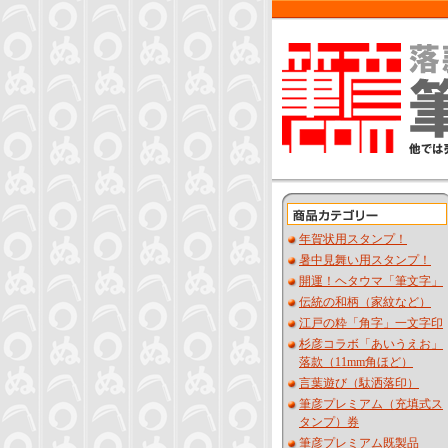
年賀状用スタンプ！
暑中見舞い用スタンプ！
開運！ヘタウマ「筆文字」
伝統の和柄（家紋など）
江戸の粋「角字」一文字印
杉彦コラボ「あいうえお」
落款（11mm角ほど）
言葉遊び（駄洒落印）
筆彦プレミアム（充填式ス
タンプ）券
筆彦プレミアム既製品