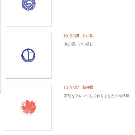
FS-N-008 丸に碇
丸に碇。いい感じ！
FS-N-007 桔梗蝶
家紋をアレンジして作りました！桔梗蝶