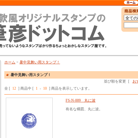
ホーム
>
暑中見舞い用スタンプ！
暑中見舞い用スタンプ！
並び順を変更
[
お
全 [
12
] 商品中 [
1
-
10
] 商品を表示しています。
FS-N-009 丸に波
有名な構図、丸に波。